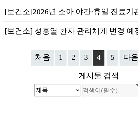
처음
1
2
3
4
5
다
게시물 검색