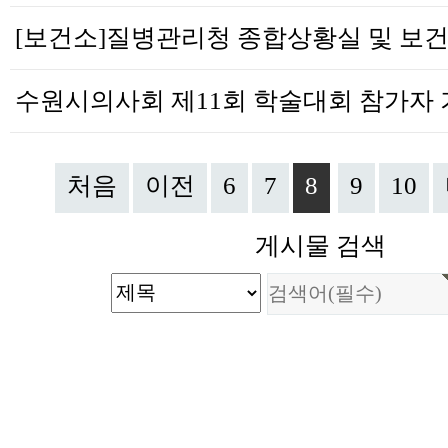
처음
이전
6
7
8
9
10
게시물 검색