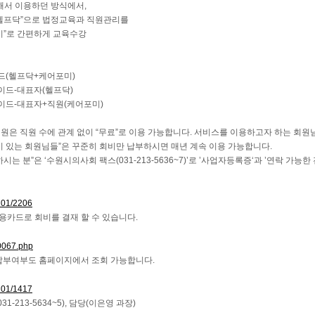
해서 이용하던 방식에서,
서 “헬프닥”으로 법정교육과 직원관리를
어포미”로 간편하게 교육수강
드(헬프닥+케어포미)
이드-대표자(헬프닥)
이드-대표자+직원(케어포미)
은 직원 수에 관계 없이 “무료”로 이용 가능합니다. 서비스를 이용하고자 하는 회원
 있는 회원님들”은 꾸준히 회비만 납부하시면 매년 계속 이용 가능합니다.
는 분”은 ‘수원시의사회 팩스(031-213-5636~7)’로 ’사업자등록증‘과 ’연락 가
201/2206
카드로 회비를 결재 할 수 있습니다.
0067.php
납부여부도 홈페이지에서 조회 가능합니다.
201/1417
-213-5634~5), 담당(이은영 과장)​