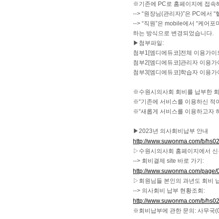
※기존에 PC로 홈페이지에 접속
--> “원장님(관리자)”은 PC에
--> “직원”은 mobile에서 “케
하는 방식으로 변경되었습니다.
▶첨부파일:
첨부1[엠디에듀코]전체 이용가이
첨부2[엠디에듀코]관리자 이용가
첨부3[엠디에듀코]학습자 이용가
※수원시의사회 회비를 납부한 회원
※“기존에 서비스를 이용하신 적이
※“새롭게 서비스를 이용하고자 하시
▶2023년 의사회비납부 안내
http://www.suwonma.com/b/hs0
▷수원시의사회 홈페이지에서 신용
--> 회비결제 site 바로 가기:
http://www.suwonma.com/page/
▷회원님들 본인의 과년도 회비 
--> 의사회비 납부 현황조회:
http://www.suwonma.com/b/hs0
※회비납부에 관한 문의: 사무국(031