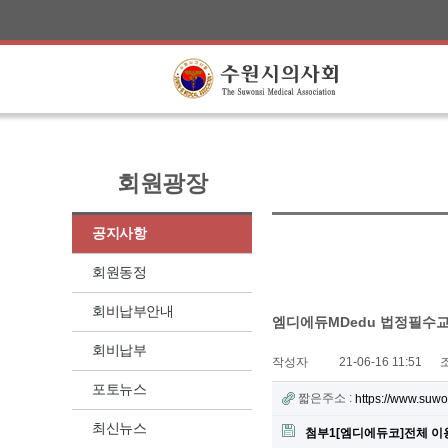
회원광장
공지사항
회원동정
회비납부안내
엠디에듀MDedu 법정필수교
회비납부
작성자
21-06-16 11:51
포토뉴스
짧은주소 :
https://www.suw
최신뉴스
첨부1[엠디에듀코]전체 이