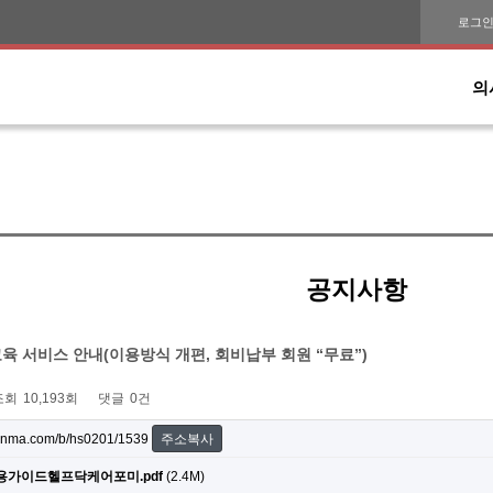
로그
의
공지사항
육 서비스 안내(이용방식 개편, 회비납부 회원 “무료”)
조회
10,193회
댓글
0건
onma.com/b/hs0201/1539
주소복사
용가이드헬프닥케어포미.pdf
(2.4M)