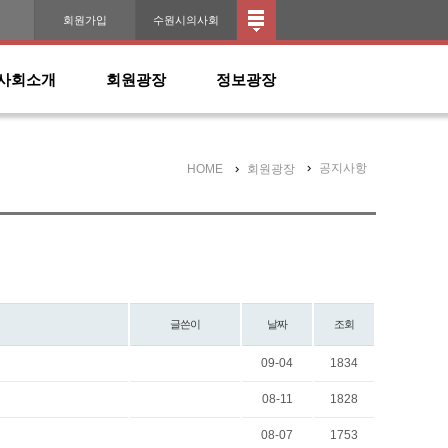
인
회원가입
수원시의사회
사회소개
회원광장
정보광장
공지사항
HOME
회원광장
글쓴이
날짜
조회
09-04
1834
08-11
1828
08-07
1753