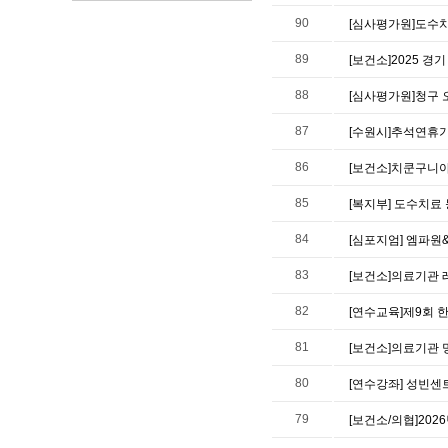
90
[심사평가원]도수치
89
[보건소]2025 
88
[심사평가원]청구 
87
[수원시]추석연휴
86
[보건소]치쿤구니
85
[복지부] 도수치료
84
[심포지엄] 엠파원&
83
[보건소]의료기관
82
[연수교육]제9회 
81
[보건소]의료기관 
80
[연수강좌] 성빈센트
79
[보건소/의협]20