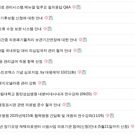
료 관리시스템 메뉴얼 및주요 질의응답 Q&A
경기 기후보험 신청에 대한 안내
오류 수정 보완 시스템 안내
기간중 의료폐기물처리 보관기간연장에 대한 안내
야열 국내유입 대비 의심입국자 관리 철저 안내
 등 관리급여 적용 항목 선정
진코엑스 기념 심포지엄. by 대원제약 10/21(화)
 레지오넬라증 관리 강화
한림대학교 동탄성심병원 내분비대사내과 연수강좌 (09/20)
명칭표시판 관련 의료법 준수 철저 안내
병원 2025년제15회 협력병원 간담회 및 개원의 연수강좌(11/26)
26년 장기요양 재택의료센터 시범사업 의료기관 참여(신청)안내 (5월21일까지 신청)