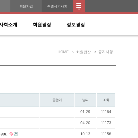
인
회원가입
수원시의사회
사회소개
회원광장
정보광장
공지사항
HOME
회원광장
글쓴이
날짜
조회
01-29
11184
04-20
11173
10-13
11158
 위반