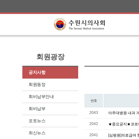
회원광장
공지사항
회원동정
회비납부안내
번호
회비납부
2043
아주대병원 내과 개원
포토뉴스
2042
★중요공지★코로나
최신뉴스
2041
[심평원]의료급여