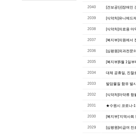
2040
[건보공단]장애인
2039
[식약처]유니메드제
2038
[식약처]의료용 마
2037
[복지부]의원에서 
2036
[심평원]외과전문의,
2035
[복지부]6월 1일
2034
대체 공휴일, 진찰료
2033
발암물질 함유 발사르
2032
[식약처]마약류 항
2031
★수원시 코로나-1
2030
[복지부]‘지역사회
2029
[심평원]비급여 진