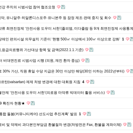
 건강 주치의 시범사업 참여 협조요청
약, 유니알주·히알론디스포주·유니본주 등 잠정 제조·판매 중지 및 회수
약류 최면진정제 ‘안전사용 도우미 서한’(졸피뎀, 미다졸람 등 9개 최면진정제 사용통계
장애인 편의시설 의무설치 기준이 ‘현행 500㎡ 이상에서 100㎡ 이상으로 강화’
1
응급의료행위 가산대상 항목 및 금액(2022.1.1.기준)
부터 비대면진료 시범사업 시행 (의원, 재진 환자 중심)
 30% 가산, 직원 휴일 수당 지급은 30인 이상만 해당(30인 이하는 2022년부터)
탄(valsartan) 제제 처방 변경에 대한 대회원 지침
4
불안제 ‘안전사용 도우미 서한’(의료용 마약류 빅데이터 활용 서비스)
9 확진자 현황★
 통합 돌봄(커뮤니티케어) 선도사업 추진계획‘ 발표
1
료비 및 약제비 과다본인부담금 환불절차 변경(처방전은 Fax, 환불을 계좌이체)