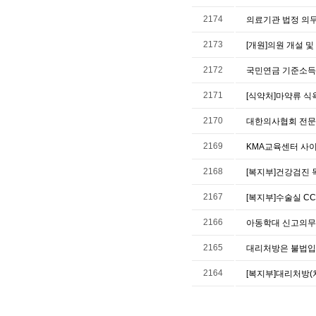
2174
의료기관 법정 의무
2173
[개원]의원 개설 및
2172
국민연금 기준소득월
2171
[식약처]마약류 식
2170
대한의사협회 전문
2169
KMA교육센터 사
2168
[복지부]건강검진 
2167
[복지부]수술실 C
2166
아동학대 신고의무자
2165
대리처방은 불법입
2164
[복지부]대리처방(