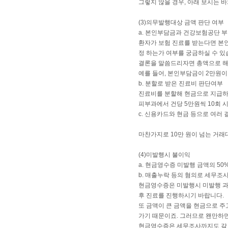
그렇지 않을 경우, 아래 보시는 
(3)의무발행대상 금액 판단 여부
a. 본인부담금과 건강보험공단 
환자가 보험 진료를 받는다면 본
정 하는가 여부를 궁금하실 수 있
결론을 말씀드리자면 총액으로 해
예를 들어, 본인부담금이 2만원이
b. 분할로 받은 진료비 판단여부
진료비를 분할해 현금으로 지급하
피부과에서 건당 5만원씩 10회 
c. 신용카드와 현금 등으로 여러
마찬가지로 10만 원이 넘는 거
(4)미발행시 불이익
a. 현금영수증 미발행 금액의 50
b. 매출누락 등의 혐의로 세무조
현금영수증은 미발행시 미발행 과태
후 진료를 진행하시기 바랍니다.
또 금액이 큰 금액을 현금으로 주
가기 때문이죠. 그러므로 왠만하
현금영수증은 세무조사까지도 갈 