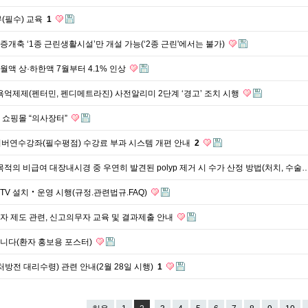
(필수) 교육
1
 증개축 ‘1종 근린생활시설’만 개설 가능(‘2종 근린'에서는 불가)
액 상·하한액 7월부터 4.1% 인상
욕억제제(펜터민, 펜디메트라진) 사전알리미 2단계 ‘경고’ 조치 시행
 쇼핑몰 “의사장터”
이버연수강좌(필수평점) 수강료 부과 시스템 개편 안내
2
목적의 비급여 대장내시경 중 우연히 발견된 polyp 제거 시 수가 산정 방법(처치, 수술
CTV 설치‧운영 시행(규정.관련법규.FAQ)
 제도 관련, 신고의무자 교육 및 결과제출 안내
니다(환자 홍보용 포스터)
처방전 대리수령) 관련 안내(2월 28일 시행)
1