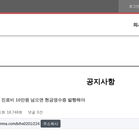
로그
의
공지사항
, 진료비 10만원 넘으면 현금영수증 발행해야
조회
18,748회
댓글
0건
onma.com/b/hs0201/224
주소복사