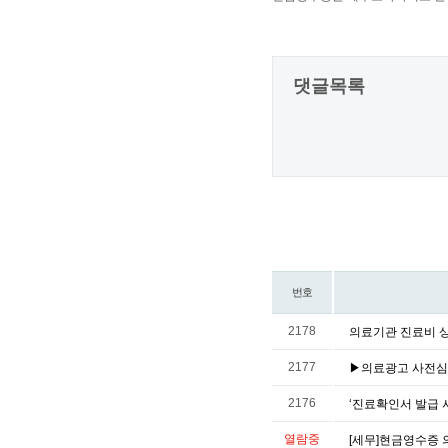
댓글목록
번호
2178
의료기관 진료비 상
2177
▶의료광고 사전심
2176
‘진료확인서 발급 
열람중
[세무]현금영수증 