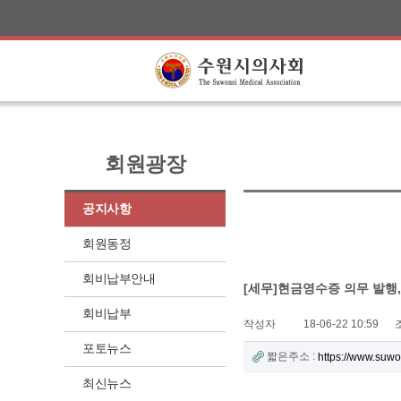
회원광장
공지사항
회원동정
회비납부안내
[세무]현금영수증 의무 발행
회비납부
작성자
18-06-22 10:59
포토뉴스
짧은주소 :
https://www.suw
최신뉴스