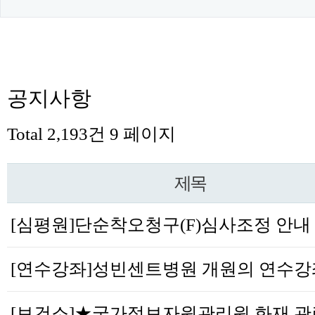
공지사항
Total 2,193건
9 페이지
제목
[심평원]단순착오청구(F)심사조정 안내