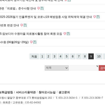
 관련「의료법」준수사항 안내
2025-2026절기 인플루엔자 및 코로나19 예방접종 사업 위탁계약 체결 안내
화번호 변경 안내
25 캄보디아 수원마을 의료봉사활동 참여 회원 모집
n수원 (06월26일~29일)
처음
1
2
3
4
5
6
7
8
9
10
/
/
보취급방침
/
서비스이용약관
찾아오시는길
광고문의
수원시 팔달구 중부대로 173 롯데송림빌라 202
/
T. 031-213-5634~5
/
F. 031-213-5636~7
 최희준 / 고유번호 : 135-82-04502