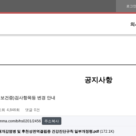
로그
의
공지사항
,보건증)검사항목등 변경 안내
조회
4,846회
댓글
0건
onma.com/b/hs0201/2456
주소복사
개감염병 및 후천성면역결핍증 건강진단규칙 일부개정령.pdf
(172.1K)