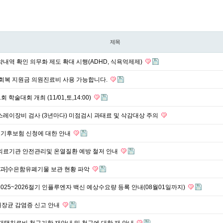
제목
약내역 확인 의무화 제도 확대 시행(ADHD, 식욕억제제)
생회복 지원금 의원진료비 사용 가능합니다.
학술대회 개최 (11/01,토,14:00)
스레이장비 검사 (3년마다) 미점검시 과태료 및 삭감대상 주의
경기 기후보험 신청에 대한 안내
 의료기관 안전관리및 온열질환 예방 철저 안내
과]수은함유폐기물 보관 현황 파악
2025~2026절기 인플루엔자 백신 예상수요량 등록 안내(08월01일까지)
대장균 감염증 신고 안내
 재택치료비 청구기한 재안내 및 청구에 대한 재 안내