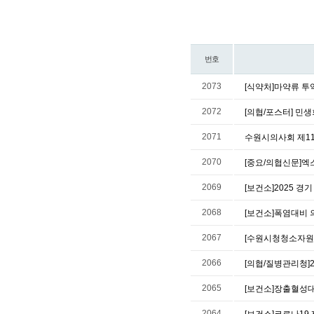
번호
2073
[식약처]마약류 투
2072
[의협/포스터] 민
2071
수원시의사회 제11회 
2070
[중요/의협신문]엑
2069
[보건소]2025 
2068
[보건소]폭염대비
2067
[수원시청청소자원
2066
[의협/질병관리청]
2065
[보건소]장출혈성
2064
[보건소]코로나19