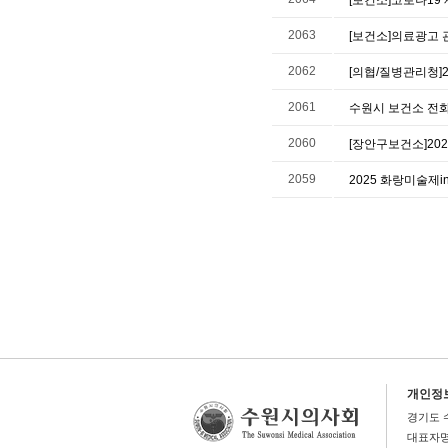
2063
[보건소]의료광고
2062
[의협/질병관리청]
2061
수원시 보건소 전
2060
[장안구보건소]20
2059
2025 화랑미술제i
개인정
경기도 
대표자명 :