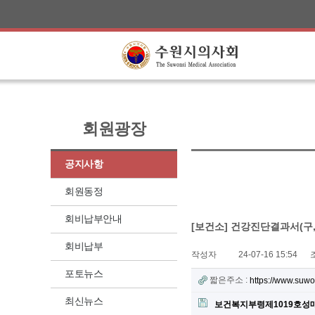
회원광장
공지사항
회원동정
회비납부안내
[보건소] 건강진단결과서(구
회비납부
작성자
24-07-16 15:54
포토뉴스
짧은주소 :
https://www.suw
최신뉴스
보건복지부령제1019호성매