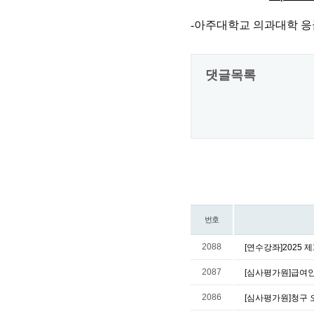
-아주대학교 의과대학 응
댓글목록
번호
2088
[연수강좌]2025 
2087
[심사평가원]급여
2086
[심사평가원]청구 