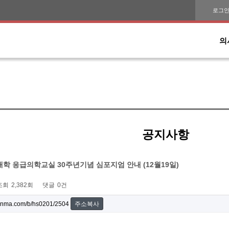
로그
의
공지사항
학 응급의학교실 30주년기념 심포지엄 안내 (12월19일)
조회
2,382회
댓글
0건
onma.com/b/hs0201/2504
주소복사