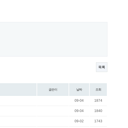
목록
글쓴이
날짜
조회
09-04
1874
09-04
1840
09-02
1743