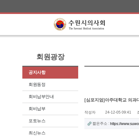
회원광장
공지사항
회원동정
회비납부안내
[심포지엄]아주대학교 의과대
회비납부
작성자
24-12-05 09:41
포토뉴스
짧은주소 :
https://www.suw
최신뉴스