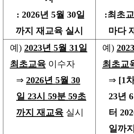
: 2026
년
5
월
30
일
:
최초교
까지 재교육 실시
마다 
예
)
2023
년
5
월
31
일
예
)
202
최초교육
이수자
최초교
⇒
2026
년
5
월
30
⇒
[1
차
일
23
시
59
분
59
초
23
년
6
까지 재교육
실시
터
202
일까지