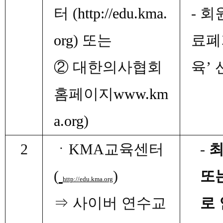
터
(
http://edu.kma.
-
회
org
)
또는
료폐
②
대한의사협회
육
’
홈페이지
www.km
a.org
)
2
ㆍ
KMA
교육센터
-
(
)
또
http://edu.kma.org
⇒
사이버 연수교
로