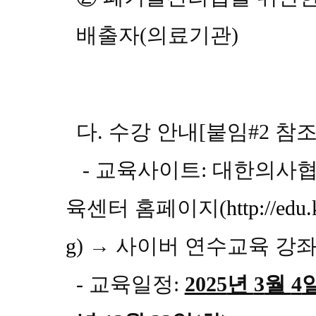
배출자
(
의료기관
)
다
.
수강 안내
[
붙임
#2
참
-
교육사이트
:
대한의사
육센터 홈페이지
(
http://edu
g
)
→
사이버 연수교육 강
-
교육일정
:
2025
년
3
월
4