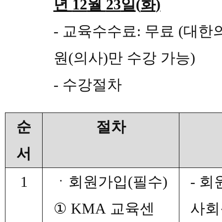
년
12
월
23
일
(
화
)
-
교육수수료
:
무료
(
대한
원
(
의사
)
만 수강 가능
)
-
수강절차
순
절차
서
1
ㆍ회원가입
(
필수
)
-
회
①
KMA
교육센
사회