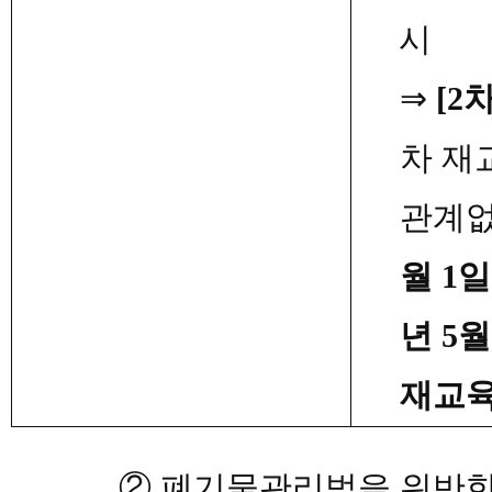
시
⇒
[2
차
차 재
관계
월
1
년
5
재교
②
폐기물관리법을 위반한