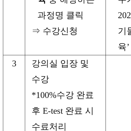
과정명 클릭
20
⇒
수강신청
기
육
3
강의실 입장 및
수강
*100%
수강 완료
후
E-test
완료 시
수료처리