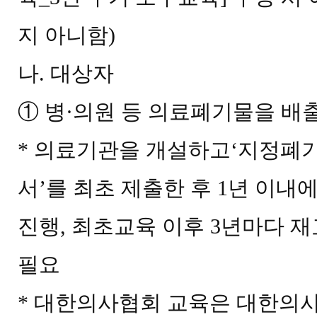
지 아니함
)
나
.
대상자
①
병
·
의원 등 의료폐기물을 배
*
의료기관을 개설하고
‘
지정폐기
서
’
를 최초 제출한 후
1
년 이내
진행
,
최초교육 이후
3
년마다 재
필요
*
대한의사협회 교육은 대한의