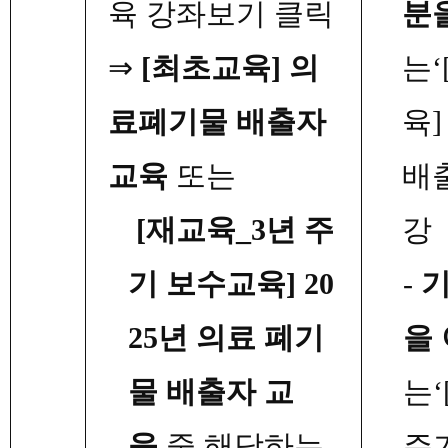
육 강좌보기 클릭
분
⇒
[
최초교육
]
의
는
‘
료폐기물 배출자
육
교육
또는
배
[
재교육
_3
년 주
강
기 보수교육
] 20
-
기
25
년 의료 폐기
을
물 배출자 교
는
‘
육
중 해당하는
주