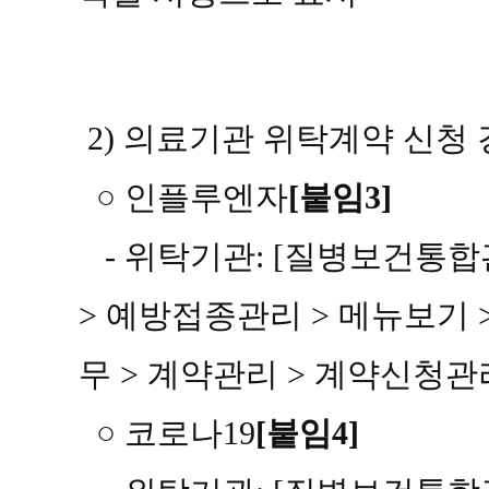
2)
의료기관 위탁계약 신청 
○
인플루엔자
[
붙임
3]
-
위탁기관
: [
질병보건통합
>
예방접종관리
>
메뉴보기
무
>
계약관
리
>
계약신청관
○
코로나
19
[
붙임
4]