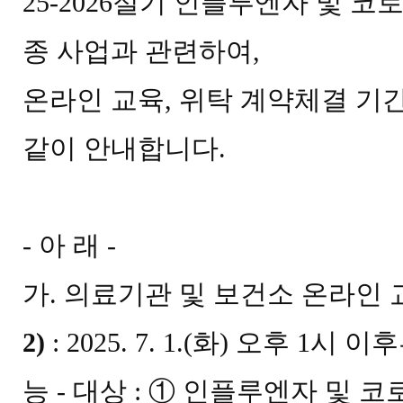
25-2026
절기 인플루엔자 및 코
종 사업과 관련하여
,
온라인 교육
,
위탁 계약체결 기
같이 안내합니다.
-
아 래
-
가
.
의료기관 및 보건소 온라인 
2)
: 2025. 7. 1.(
화
)
오후
1
시 이후
능
-
대상
:
①
인플루엔자 및 코