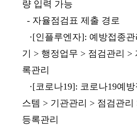
량 입력 가능
-
자율점검표 제출 경로
·[
인플루엔자
]:
예방접종
기
>
행정업무
>
점검관리
>
록관리
·[
코로나
19]:
코로나
19
예방
스템
>
기관관리
>
점검관리
등록관리