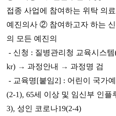
접종 사업에 참여하는 위탁 의
예진
의사
②
참여하고자 하는 
의 모든 예진의
-
신청
:
질병관리청 교육시스템
kr)
→
과정안내
→
과정명 검
-
교육명
[
붙임
2] :
어린이 국가예
(2-1), 65
세 이상 및 임신부 인
3),
성인 코로나
19(2-4)