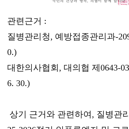
관련근거
:
질병관리청
,
예방접종관리과
-20
0.)
대한의사협회
,
대의협 제
0643-0
6. 30.)
상기 근거와 관련하여
,
질병관