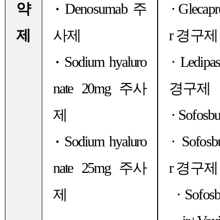
약
·
Denosumab
주
·
Glecapr
제
사제
r
경구제
·
Sodium hyaluro
·
Ledipas
nate 20mg
주사
경구제
제
·
Sofosbu
·
Sodium hyaluro
·
Sofosb
nate 25mg
주사
r
경구제
제
·
Sofosb