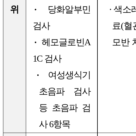
위
·
당화알부민
·
색소
검사
료
(
혈
·
헤모글로빈
A
모반 
1C
검사
·
여성생식기
초음파 검사
등 초음파 검
사
6
항목