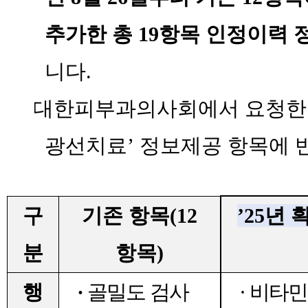
추가한 총
19
항목 인정이력 
니다
.
*
대한피부과의사회에서 요청
광선치료
’
정보제공 항목에 
구
기존 항목
(12
’25
년 
분
항목
)
행
·
골밀도 검사
·
비타