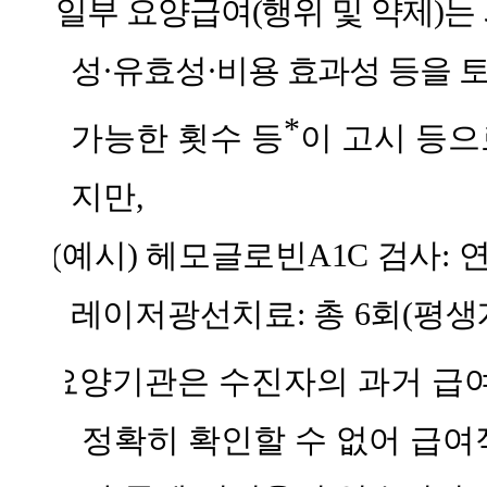
○
일부 요양급여
(
행위 및 약제
)
는
성
·
유효성
·
비용 효과성 등을
*
가능한 횟수 등
이 고시 등으
지만
,
* (
예시
)
헤모글로빈
A1C
검사
:
레이저광선치료
:
총
6
회
(
평생
-
요양기관은 수진자의 과거 급
정확히 확인할 수 없어 급여