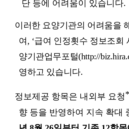
단 등에 어려움이 있습니다
.
○
이러한 요양기관의 어려움을 
여
, ‘
급여 인정횟수 정보조회
양기관업무포털
(
http://biz.hira.
영하고 있습니다
.
○
정보제공 항목은 내외부 요청
향 등을 반영하여 지속 확대
년
8
월
26
일부터 기존
12
항목