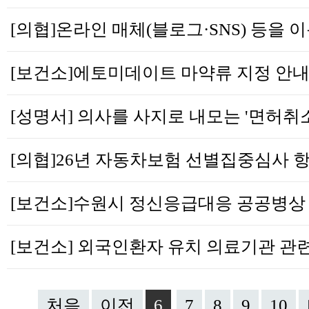
처음
이전
6
7
8
9
10