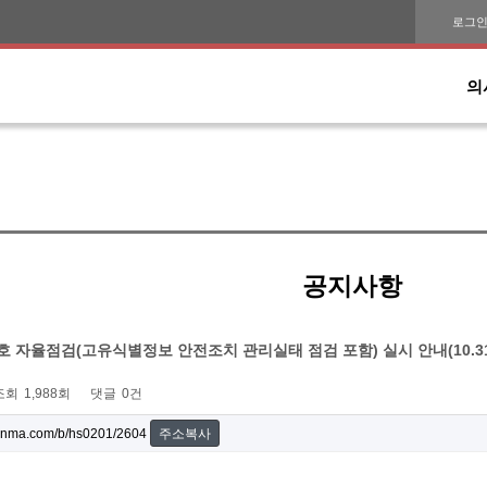
로그
의
공지사항
호 자율점검(고유식별정보 안전조치 관리실태 점검 포함) 실시 안내(10.31
조회
1,988회
댓글
0건
onma.com/b/hs0201/2604
주소복사