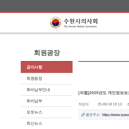
회원광장
공지사항
회원동정
회비납부안내
[의협]2025년도 개인정보보
회비납부
작성자
25-09-18 10:13
포토뉴스
짧은주소 :
https://www.suw
최신뉴스