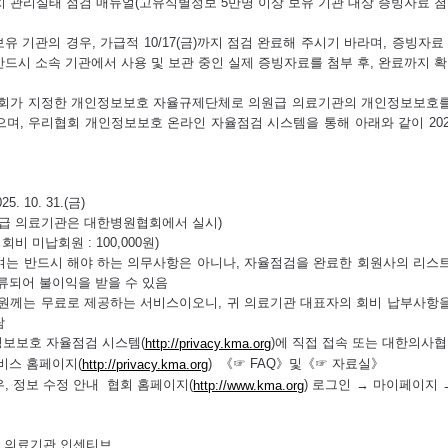
치 관리실태 점검 매뉴얼(고유식별정보 5만명 이상 보유 기관 대상 증빙자료 첨
유 기관의 경우, 가급적 10/17(금)까지 점검 완료해 주시기 바라며, 증빙
드시 소속 기관에서 사용 및 보관 중인 실제 증빙자료를 첨부 후, 완료까지 확
가 지정한 개인정보보호 자율규제단체로 의원급 의료기관의 개인정보보호를 
, 우리협회 개인정보보호 온라인 자율점검 시스템을 통해 아래와 같이 2025년도
25. 10. 31.(금)
병원급 의료기관은 대한병원협회에서 실시)
회비 미납회원 : 100,000원)
는 반드시 해야 하는 의무사항은 아니나, 자율점검을 완료한 회원사의 리스
류되어 불이익을 받을 수 있음
원께는 무료로 제공하는 서비스이오니, 귀 의료기관 대표자의 회비 납부사항
람
정보보호 자율점검 시스템(
)에 직접 접속 또는 대한의사
http://privacy.kma.org
비스 홈페이지(
) 《☞ FAQ》및《☞ 자료실》
http://privacy.kma.org
, 정보 수정 안내 협회 홈페이지(
) 로그인 → 마이페이지 
http://www.kma.org
여 의료기관 인센티브