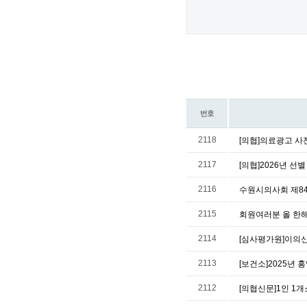
번호
2118
[의협]의료광고 사전
2117
[의협]2026년 
2116
수원시의사회 제84
2115
회원여러분 올 한
2114
[심사평가원]이의
2113
[보건소]2025년
2112
[의협신문]1인 1개