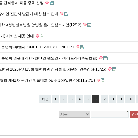
 등 관리급여 적용 항목 선정
장애인 진단서 발급에 대한 협조 안내
학교성빈센트병원 암병원 온라인심포지엄(12/12)
기) 서비스 제공 안내
송년회2부행사: UNITED FAMILY CONCERT
 송년회 경품내역 (12월01일,월요일,라마다프라자수원호텔)
병원 2025년제15회 협력병원 간담회 및 개원의 연수강좌(11/26)
 제42차 온라인 학술대회 (필수 2점/일반 4점)11.9.(일)
처음
1
2
3
4
5
6
7
8
9
10