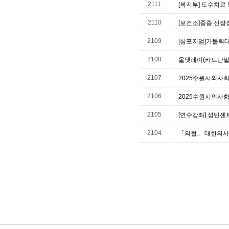
2111
[복지부] 도수치료
2110
[보건소]중증 신장
2109
[심포지엄]가톨릭대
2108
올댓페이(카드단말
2107
2025수원시의사회 
2106
2025수원시의사회
2105
[연수강좌] 성빈센트
2104
「의협」 대한의사협회