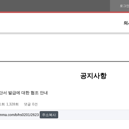
로그
의
공지사항
단서 발급에 대한 협조 안내
조회
1,328회
댓글
0건
onma.com/b/hs0201/2623
주소복사