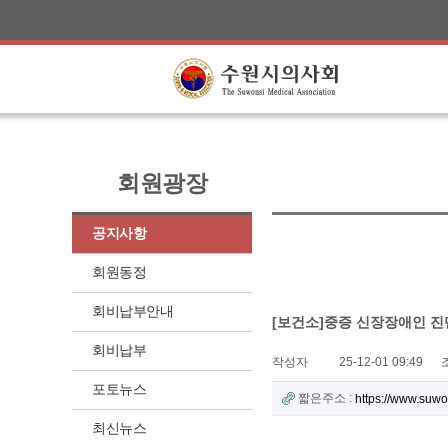
회원광장
공지사항
회원동정
회비납부안내
[보건소]중증 신장장애인 진
회비납부
작성자
25-12-01 09:49
포토뉴스
짧은주소 :
https://www.suw
최신뉴스