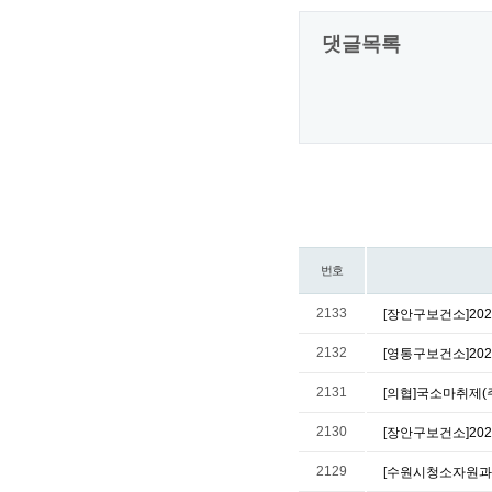
댓글목록
번호
2133
[장안구보건소]20
2132
[영통구보건소]20
2131
[의협]국소마취제(
2130
[장안구보건소]2
2129
[수원시청소자원과