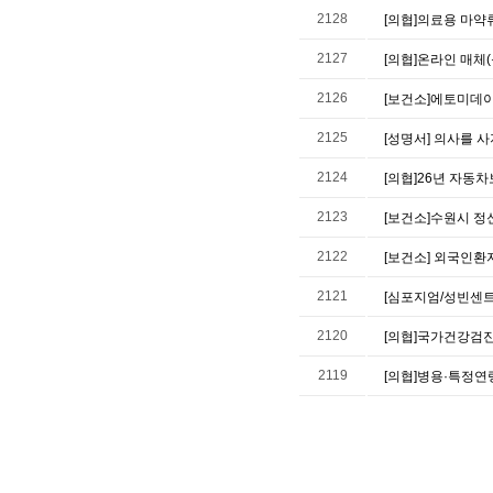
2128
[의협]의료용 마약
2127
[의협]온라인 매체
2126
[보건소]에토미데
2125
[성명서] 의사를 사
2124
[의협]26년 자동
2123
[보건소]수원시 
2122
[보건소] 외국인환
2121
[심포지엄/성빈센트
2120
[의협]국가건강검진
2119
[의협]병용·특정연