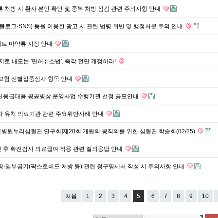
류 처방 시 환자 본인 확인 및 중복 처방 점검 관련 주의사항 안내
(블로그·SNS) 등을 이용한 광고 시 관련 법령 위반 및 행정처분 주의 안내
이트 마약류 지정 안내
지로 내모는 '면허취소법', 즉각 전면 개정하라!
차보험 선별집중심사 항목 안내
정신응급대응 공공병상 운영사업 수행기관 선정 공모안내
자 유치 의료기관 관련 주요위반사례 안내
병원누리심혈관 연구회]제20회 개원의 봉직의를 위한 심혈관 학술회(02/25)
 후 확진검사 의료급여 적용 관련 질의응답 안내
령·임부금기(팍스로비드 처방 등) 관련 청구명세서 작성 시 주의사항 안내
처음
1
2
3
4
5
6
7
8
9
10