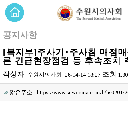
공지사항
[복지부]주사기･주사침 매점매
른 긴급현장점검 등 후속조치 
작성자
조회
수원시의사회
26-04-14 18:27
1,3
짧은주소 :
https://www.suwonma.com/b/hs0201/2
본문