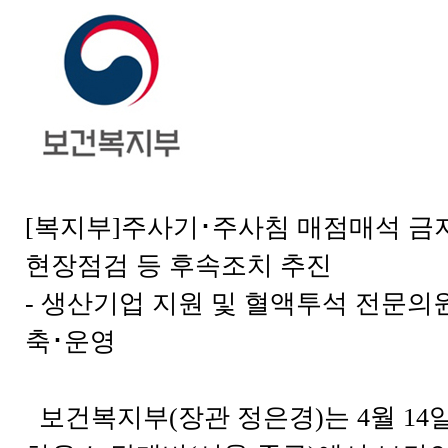
[복지부]주사기･주사침 매점매석 금
현장점검 등 후속조치 추진
- 생산기업 지원 및 혈액투석 전문의
축･운영
보건복지부(장관 정은경)는 4월 14