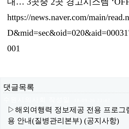
대… 3곳중 2곳 경고시스템 ‘OFF
https://news.naver.com/main/rea
D&mid=sec&oid=020&aid=00031
001
댓글목록
수원시의사회
작성일
수원시의사회님의 댓글
18-09-26 22:47
▷해외여행력 정보제공 전용 프로그램(
용 안내(질병관리본부) (공지사항)