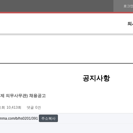
로그
의
공지사항
제 의무사무관) 채용공고
조회
10,413회
댓글
0건
onma.com/b/hs0201/391
주소복사