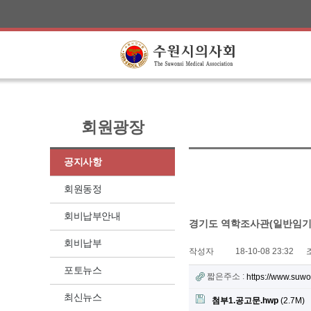
회원광장
공지사항
회원동정
회비납부안내
경기도 역학조사관(일반임기
회비납부
작성자
18-10-08 23:32
포토뉴스
짧은주소 :
https://www.suw
최신뉴스
첨부1.공고문.hwp
(2.7M)