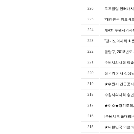
226
로즈클럽 인터내셔
225
‘대한민국 의료바
224
제4회 수원시의사
223
"경기도의사회 회
222
팔달구, 2018년
221
수원시의사회 학술
220
전국의 의사 선생님
219
★수원시 긴급공지
218
수원시의사회 송년회,
217
★취소★경기도의사
216
[수원시 학술대회]
215
★대한민국 의료바로