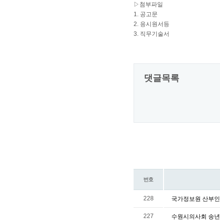
▷첨부파일
1. 공고문
2. 응시원서등
3. 직무기술서
댓글목록
번호
228
국가정보원 산부인
227
수원시의사회 송년회