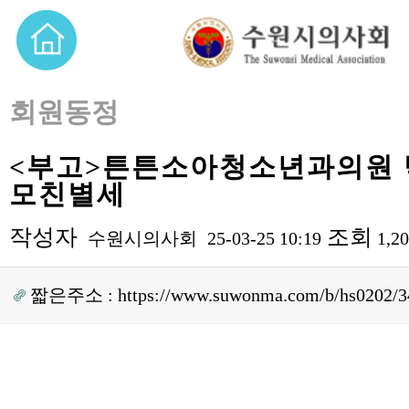
회원동정
<부고>튼튼소아청소년과의원
모친별세
작성자
조회
수원시의사회
25-03-25 10:19
1,2
짧은주소 :
https://www.suwonma.com/b/hs0202/3
본문