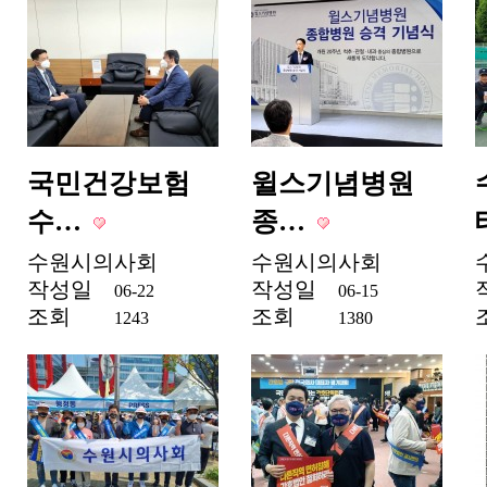
국민건강보험
윌스기념병원
수…
종…
수원시의사회
수원시의사회
작성일
작성일
06-22
06-15
조회
조회
1243
1380