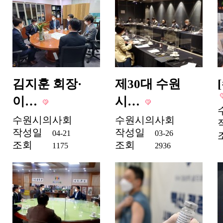
김지훈 회장·
제30대 수원
이…
시…
수원시의사회
수원시의사회
작성일
작성일
04-21
03-26
조회
조회
1175
2936