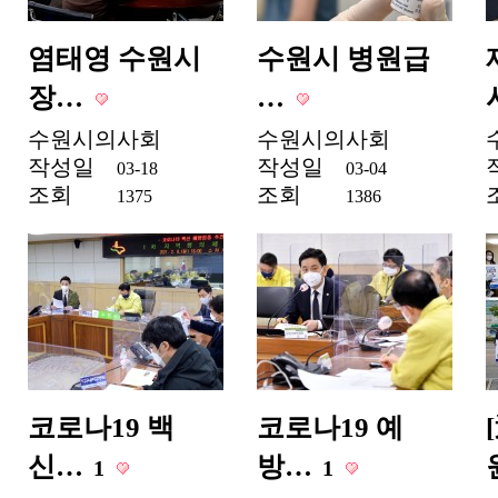
염태영 수원시
수원시 병원급
장…
…
수원시의사회
수원시의사회
작성일
작성일
03-18
03-04
조회
조회
1375
1386
코로나19 백
코로나19 예
신…
방…
1
1