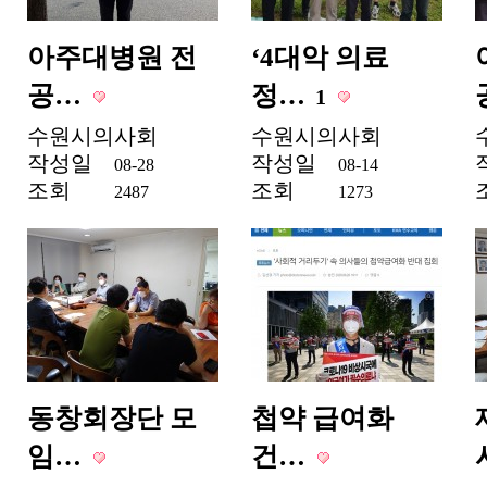
아주대병원 전
‘4대악 의료
공…
정…
1
수원시의사회
수원시의사회
작성일
작성일
08-28
08-14
조회
조회
2487
1273
동창회장단 모
첩약 급여화
임…
건…