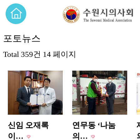
포토뉴스
Total 359건
14 페이지
신임 오재록
연무동 ‘나눔
이…
의…