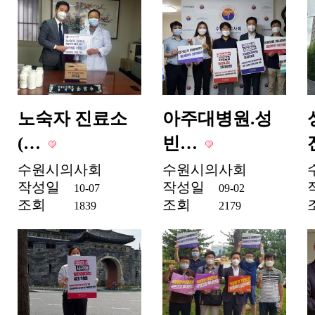
노숙자 진료소
아주대병원.성
(…
빈…
수원시의사회
수원시의사회
작성일
작성일
10-07
09-02
조회
조회
1839
2179