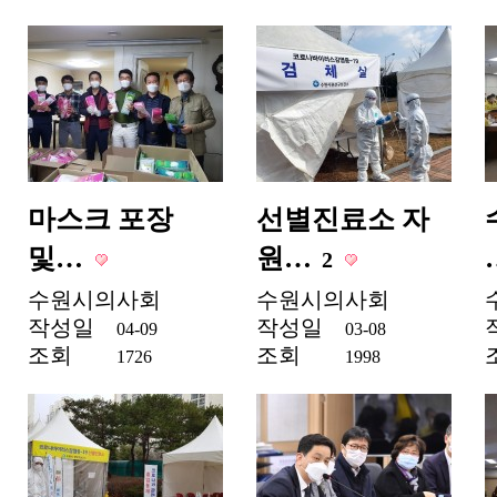
마스크 포장
선별진료소 자
및…
원…
2
수원시의사회
수원시의사회
작성일
작성일
04-09
03-08
조회
조회
1726
1998