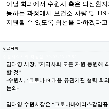
이날 회의에서 수원시 측은 의심환자
동하는 과정에서 보건소 차량 및 119
지원될 수 있도록 최선을 다하겠다고
댓글목록
수원시의사회
작성일
20-02-23 17:58
수원시의사회님의 댓글
염태영 시장, “지역사회 모든 자원 동원해 
할 것”
-수원시, ‘코로나19 대응 유관기관 협력 회의
논의-
염태영 수원시장은 “코로나바이러스감염증-