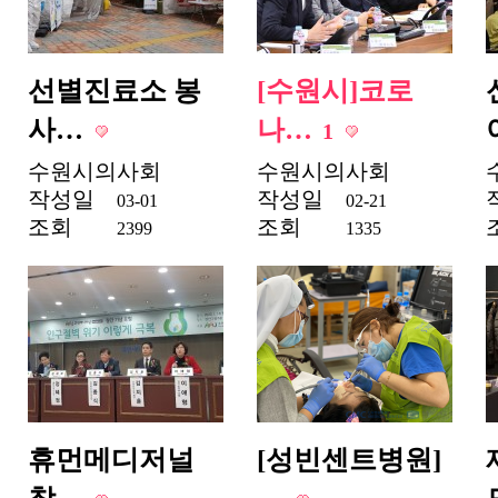
선별진료소 봉
[수원시]코로
사…
나…
1
수원시의사회
수원시의사회
작성일
작성일
03-01
02-21
조회
조회
2399
1335
휴먼메디저널
[성빈센트병원]