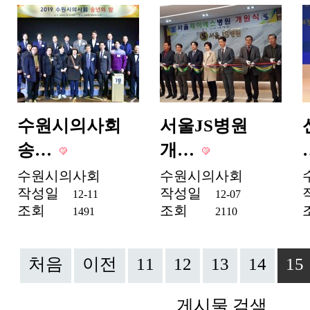
수원시의사회
서울JS병원
송…
개…
수원시의사회
수원시의사회
작성일
작성일
12-11
12-07
조회
조회
1491
2110
처음
이전
11
12
13
14
15
게시물 검색