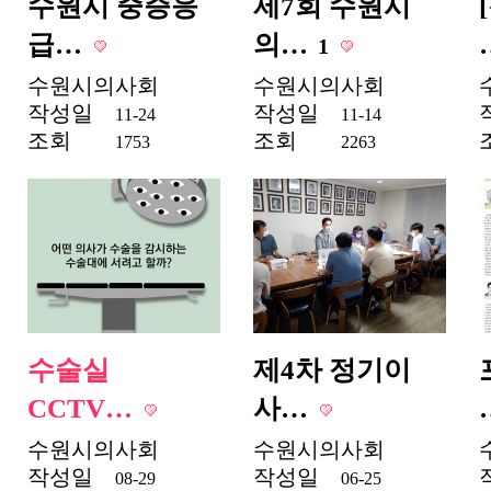
수원시 중증응
제7회 수원시
급…
의…
1
수원시의사회
수원시의사회
작성일
작성일
11-24
11-14
조회
조회
1753
2263
수술실
제4차 정기이
CCTV…
사…
수원시의사회
수원시의사회
작성일
작성일
08-29
06-25