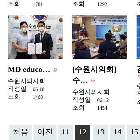
조회
조회
1781
1292
MD educo…
[수원시의회]
수…
수원시의사회
작성일
06-18
수원시의사회
조회
1468
작성일
06-12
조회
1454
처음
이전
11
12
13
14
15