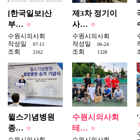
[한국일보]산
제3차 정기이
부…
사…
수원시의사회
수원시의사회
작성일
작성일
07-11
06-24
조회
조회
2162
1328
윌스기념병원
수원시의사회
종…
테…
수원시의사회
수원시의사회