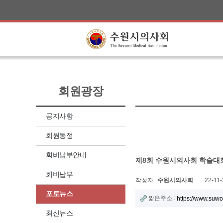
회원광장
공지사항
회원동정
회비납부안내
제8회 수원시의사회 학술대
회비납부
작성자
수원시의사회
22-11-
포토뉴스
짧은주소 :
https://www.suw
최신뉴스