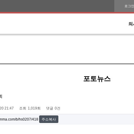
로그
의
포토뉴스
회
20 21:47
조회
1,019회
댓글
0건
onma.com/b/hs0207/418
주소복사