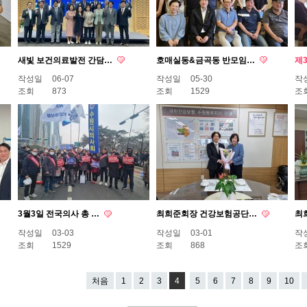
새빛 보건의료발전 간담…
호매실동&금곡동 반모임…
제
작성일
06-07
작성일
05-30
작
조회
873
조회
1529
조
3월3일 전국의사 총 …
최희준회장 건강보험공단…
최
작성일
03-03
작성일
03-01
작
조회
1529
조회
868
조
처음
1
2
3
4
5
6
7
8
9
10