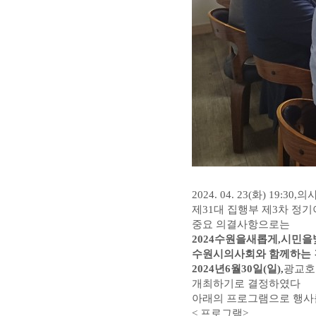
2024. 04. 23(
화
) 19:30,
의
제31대 집행부 제3차 정
중요 의결사항으로는
2024
수원을새롭게
,
시민을
수원시의사회와 함께하는 
2024년6월30일(일),
광교호
개최하기로 결정하였다​
아래의 프로그램으로 행사
<
프로그램
>