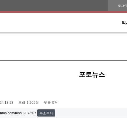
로그
의
포토뉴스
24 13:58
조회
1,205회
댓글
0건
onma.com/b/hs0207/507
주소복사