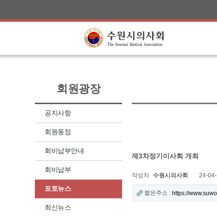
회원광장
공지사항
회원동정
회비납부안내
제3차정기이사회 개최
회비납부
작성자
수원시의사회
24-04-
포토뉴스
짧은주소 :
https://www.suw
최신뉴스