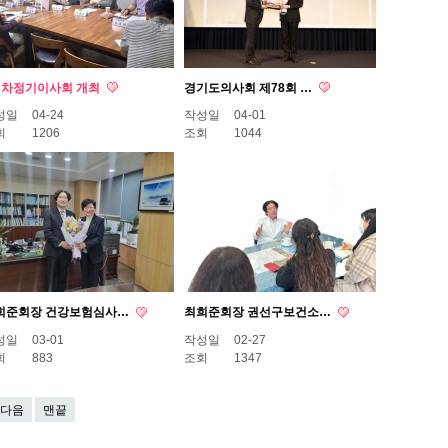
3차정기이사회 개최
경기도의사회 제78회 …
성일
04-24
작성일
04-01
회
1206
조회
1044
희준회장 건강보험심사…
최희준회장 권선구보건소…
성일
03-01
작성일
02-27
회
883
조회
1347
다음
맨끝