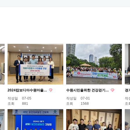
2024캄보디아수원마을…
수원시민을위한 건강걷기…
경
작성일
07-05
작성일
07-01
작
조회
881
조회
1568
조