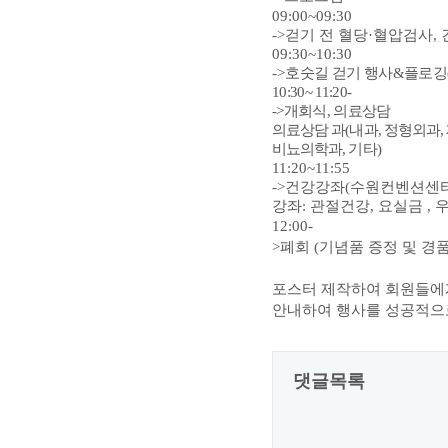
09:00~09:30
->
걷기 전 혈당
·
혈압검사
,
09:30~10:30
->
호
숫길 걷기 행사
&
플로깅
10:30~ 11:20-
->
개회식
,
의료상담
의료상담 과
(
내과
,
정형외과
,
비뇨의학과
,
기타
)
11:20~11:55
->
건강강좌
(
수원컨벤션센
강좌
:
관절건강
,
요실금
,
12:00-
>
폐회
(
기념품 증정 및 경
포스터 제작하여 회원들에
안내하여 행사를 성공적으
댓글목록