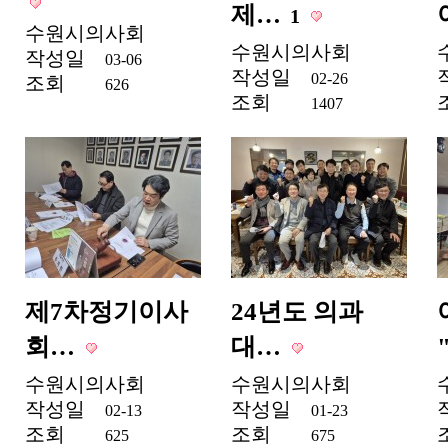
제…
1
수원시의사회
수원시의사회
작성일
03-06
작성일
02-26
조회
626
조회
1407
제7차정기이사
24년도 의과
회…
대…
수원시의사회
수원시의사회
작성일
작성일
02-13
01-23
조회
조회
625
675