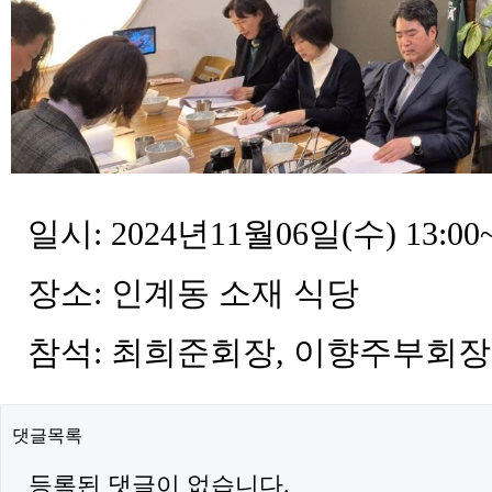
일시: 2024년11월06일(수) 13:00~
장소: 인계동 소재 식당
참석: 최희준회장, 이향주부회장
댓글목록
등록된 댓글이 없습니다.