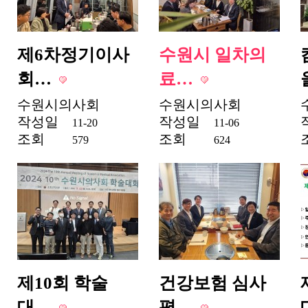
제6차정기이사
수원시 일차의
회…
료…
수원시의사회
수원시의사회
작성일
작성일
11-20
11-06
조회
조회
579
624
제10회 학술
건강보험 심사
대…
평…