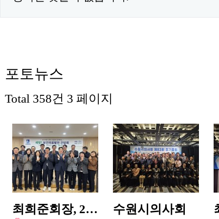
포토뉴스
Total 358건
3 페이지
최희준회장, 2…
수원시의사회