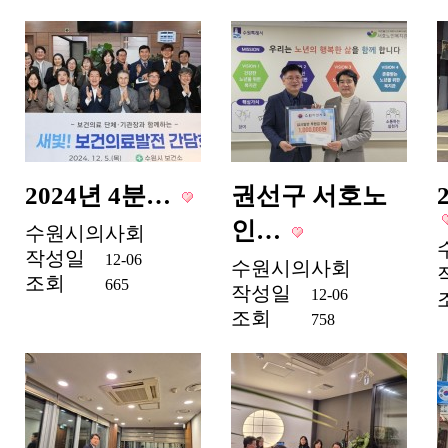
2024년 4분…
권선구 서호노
인…
수원시의사회
작성일
12-06
수원시의사회
조회
665
작성일
12-06
조회
758