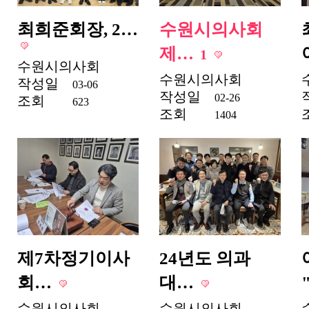
최희준회장, 2…
수원시의사회
제…
1
수원시의사회
수원시의사회
작성일
03-06
작성일
02-26
조회
623
조회
1404
제7차정기이사
24년도 의과
회…
대…
수원시의사회
수원시의사회