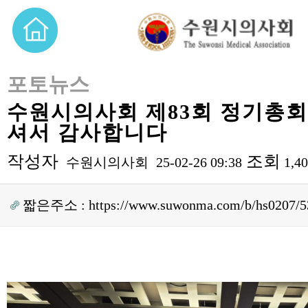
포토뉴스
수원시의사회 제83회 정기총
셔서 감사합니다
작성자
조회
수원시의사회
25-02-26 09:38
1,4
짧은주소 :
https://www.suwonma.com/b/hs0207/5
본문