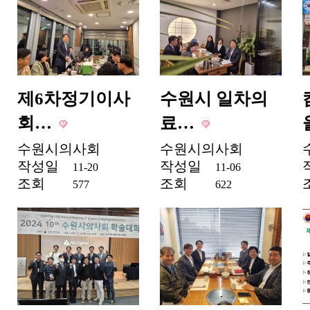
제6차정기이사
수원시 일차의
회…
료…
수원시의사회
수원시의사회
작성일
작성일
11-20
11-06
조회
조회
577
622