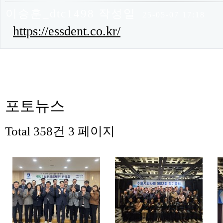
이승훈_dtc1498
작성일
이승훈_dtc1498님의 댓글
25-05-07 17:18
https://essdent.co.kr/
포토뉴스
Total 358건
3 페이지