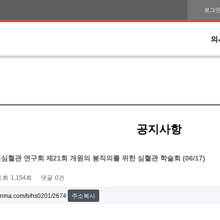
로그
의
공지사항
관 연구회 제21회 개원의 봉직의를 위한 심혈관 학술회 (06/17)
조회
1,154회
댓글
0건
onma.com/b/hs0201/2674
주소복사