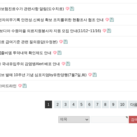
차보험진료수가 관련사항 알림(도수치료)
 전자의무기록 안전성.신뢰성 확보 조치를위한 현황조사 협조 안내
캄보디아 수원마을 의료지원봉사자 지원 모집 안내(11/12~11/16)
치료 급여기준 관련 질의응답(수정본)
]졸비뎀 투약내역 확인제도 안내
 국내유입주의 감염병Alert 배포 안내
브 발매 10주년 기념 심포지엄by유한양행(7월7일,화)
 가이드라인
1
2
3
4
5
6
7
8
9
10
다