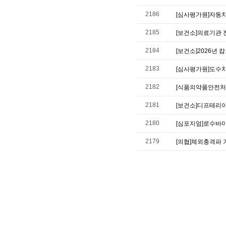
2186
[심사평가원]자동
2185
[보건소]의료기관
2184
[보건소]2026년 
2183
[심사평가원]도수
2182
[식품의약품안전처
2181
[보건소]디프테리아
2180
[심포지엄]로수바미
2179
[의협]체외충격파