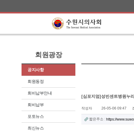
회원광장
공지사항
회원동정
회비납부안내
[심포지엄]성빈센트병원누리심혈
회비납부
작성자
26-05-06 09:47
포토뉴스
짧은주소 :
https://www.suw
최신뉴스