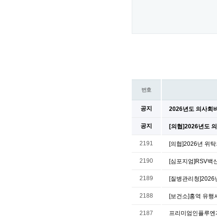
번호
공지
2026년도 의사회
공지
[의협]2026년도
2191
[의협]2026년 
2190
[심포지엄]RSV백신, A
2189
[질병관리청]202
2188
[보건소]홍역 유행
2187
프리미엄인플루엔자