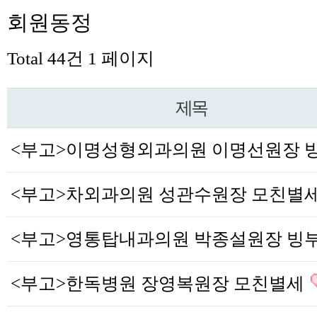
회원동정
Total 44건
1 페이지
제목
<부고>차외과의원 성관수원장 모친별
<부고>한독병원 장영복원장 모친별세