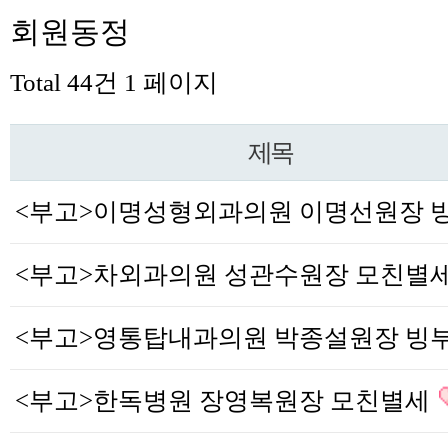
회원동정
Total 44건
1 페이지
제목
<부고>차외과의원 성관수원장 모친별
<부고>한독병원 장영복원장 모친별세