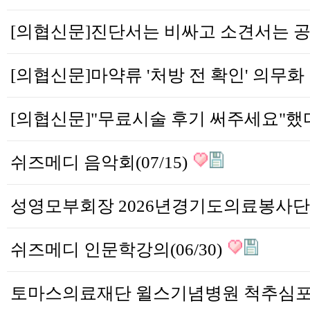
[의
쉬즈메디 음악회(07/15)
쉬즈메디 인문학강의(06/30)