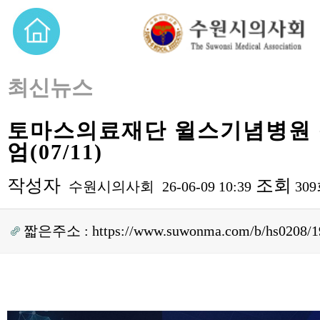
최신뉴스
토마스의료재단 윌스기념병원
엄(07/11)
작성자
조회
수원시의사회
26-06-09 10:39
30
짧은주소 :
https://www.suwonma.com/b/hs0208/1
본문